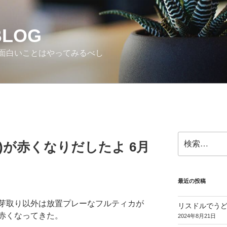
BLOG
面白いことはやってみるべし
検
)が赤くなりだしたよ 6月
索:
最近の投稿
芽取り以外は放置プレーなフルティカが
リスドルでう
赤くなってきた。
2024年8月21日