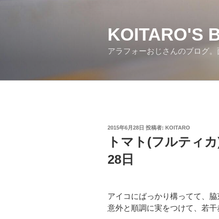
コ
ン
テ
KOITARO'S 
ン
アラフォーおじさんのブログ。
ツ
へ
ス
キ
ッ
プ
投
2015年6月28日
投稿者:
KOITARO
稿
トマト(フルティカ
日:
28日
アイコにばっかり構ってて、脇
意外と順調に実をつけて、若干