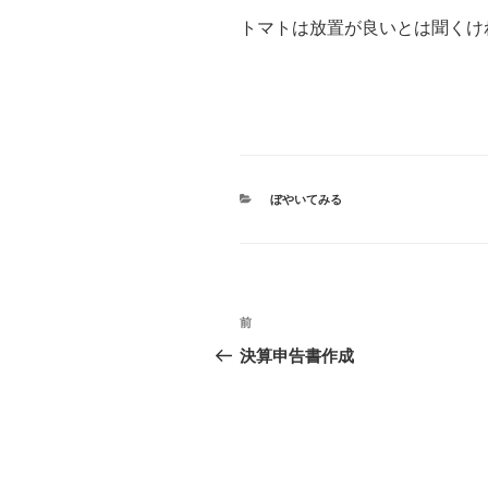
トマトは放置が良いとは聞くけ
カ
ぼやいてみる
テ
ゴ
リ
ー
投
前
前
稿
の
決算申告書作成
投
ナ
稿
ビ
ゲ