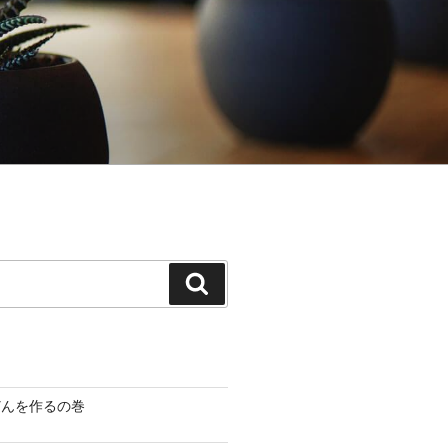
検
索
どんを作るの巻