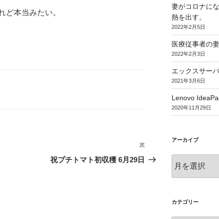
妻がコロナに
れど本当みたい。
熱を出す。
2022年2月5日
医療従事者の
2022年2月3日
エックスサー
2021年3月6日
Lenovo IdeaPa
2020年11月29日
アーカイブ
次
次
の
祝プチトマト初収穫 6月29日
ア
投
ー
稿
カ
イ
ブ
カテゴリー