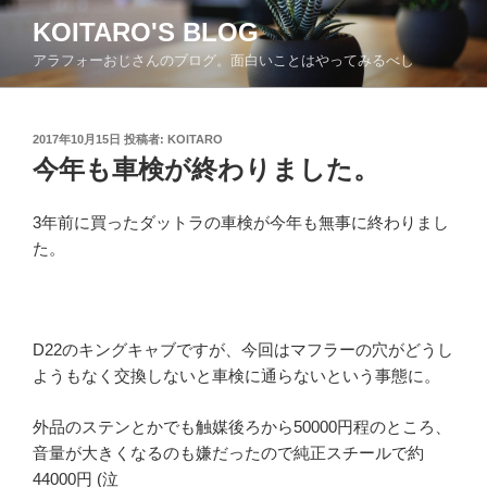
コ
KOITARO'S BLOG
ン
アラフォーおじさんのブログ。面白いことはやってみるべし
テ
ン
ツ
投
2017年10月15日
投稿者:
KOITARO
へ
稿
今年も車検が終わりました。
ス
日:
キ
ッ
3年前に買ったダットラの車検が今年も無事に終わりまし
プ
た。
D22のキングキャブですが、今回はマフラーの穴がどうし
ようもなく交換しないと車検に通らないという事態に。
外品のステンとかでも触媒後ろから50000円程のところ、
音量が大きくなるのも嫌だったので純正スチールで約
44000円 (泣