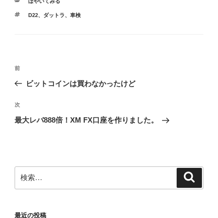
カ
ぼやいてみる
テ
タ
D22
、
ダットラ
、
車検
ゴ
グ
リ
ー
投
前
前
稿
の
ビットコインは買わなかったけど
ナ
投
ビ
稿
次
次
ゲ
の
最大レバ888倍！XM FX口座を作りました。
投
ー
稿
シ
ョ
ン
検
検
索
索:
最近の投稿