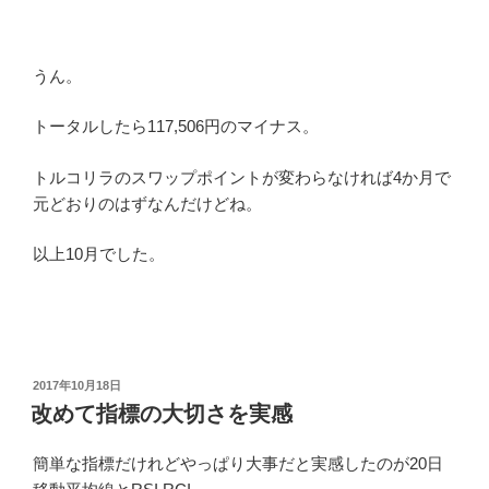
うん。
トータルしたら117,506円のマイナス。
トルコリラのスワップポイントが変わらなければ4か月で
元どおりのはずなんだけどね。
以上10月でした。
投
2017年10月18日
稿
改めて指標の大切さを実感
日:
簡単な指標だけれどやっぱり大事だと実感したのが20日