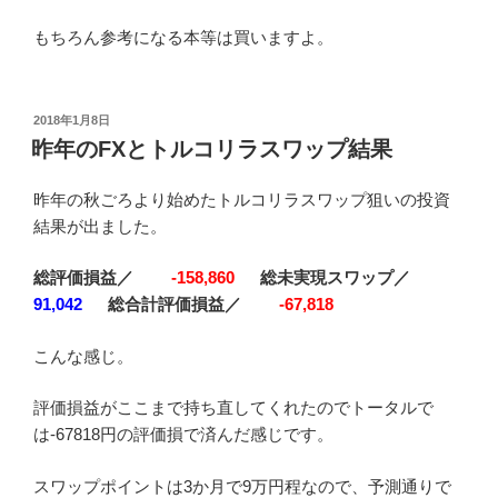
もちろん参考になる本等は買いますよ。
投
2018年1月8日
稿
昨年のFXとトルコリラスワップ結果
日:
昨年の秋ごろより始めたトルコリラスワップ狙いの投資
結果が出ました。
総評価損益／
-158,860
総未実現スワップ／
91,042
総合計評価損益／
-67,818
こんな感じ。
評価損益がここまで持ち直してくれたのでトータルで
は-67818円の評価損で済んだ感じです。
スワップポイントは3か月で9万円程なので、予測通りで