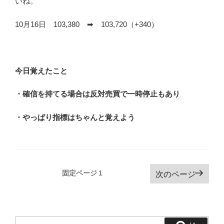
いね。
10月16日 103,380 ➡ 103,720（+340）
今日覚えたこと
・確信を持てる場合は反対売買で一時停止もあり
・やっぱり指標はちゃんと覚えよう
投
固定ページ
1
次のページ
稿
の
ペ
検