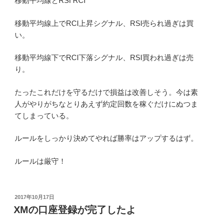
移動平均線とRSI RCI
移動平均線上でRCI上昇シグナル、RSI売られ過ぎは買
い。
移動平均線下でRCI下落シグナル、RSI買われ過ぎは売
り。
たったこれだけを守るだけで損益は改善しそう。今は素
人がやりがちなとりあえず約定回数を稼ぐだけにぬつま
てしまっている。
ルールをしっかり決めてやれば勝率はアップするはず。
ルールは厳守！
投
2017年10月17日
稿
XMの口座登録が完了したよ
日: