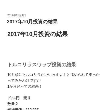
投
2017年11月1日
稿
2017年10月投資の結果
日:
2017年10月投資の結果
トルコリラスワップ投資の結果
10月頭にトルコリラがいいっすよ！と進められて乗っか
ってみたわけですが
1か月経っての結果！
ドル-円 売り
数量 2
平均単価：112.227