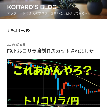
コ
KOITARO'S BLOG
ン
アラフォーおじさんのブログ。面白いことはやってみるべし
テ
ン
ツ
カテゴリー:
FX
へ
ス
キ
投
2018年8月11日
ッ
稿
FXトルコリラ強制ロスカットされました
日:
プ