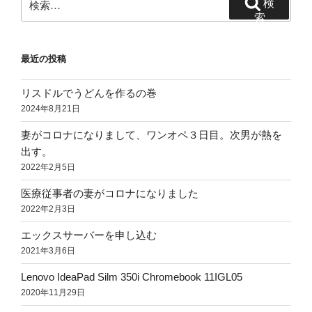
ー
検
索:
索
ジ
送
最近の投稿
り
リスドルでうどんを作るの巻
2024年8月21日
妻がコロナになりまして、ワンオペ３日目。次男が熱を
出す。
2022年2月5日
医療従事者の妻がコロナになりました
2022年2月3日
エックスサーバーを申し込む
2021年3月6日
Lenovo IdeaPad Silm 350i Chromebook 11IGL05
2020年11月29日