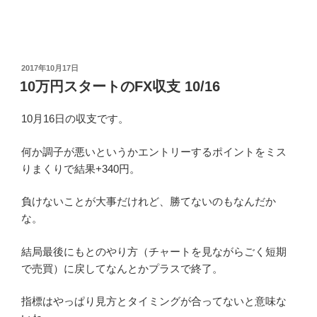
投
2017年10月17日
稿
10万円スタートのFX収支 10/16
日:
10月16日の収支です。
何か調子が悪いというかエントリーするポイントをミス
りまくりで結果+340円。
負けないことが大事だけれど、勝てないのもなんだか
な。
結局最後にもとのやり方（チャートを見ながらごく短期
で売買）に戻してなんとかプラスで終了。
指標はやっぱり見方とタイミングが合ってないと意味な