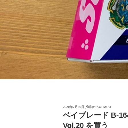
投
2020年7月30日
投稿者:
KOITARO
稿
ベイブレード B-1
日:
Vol.20 を買う