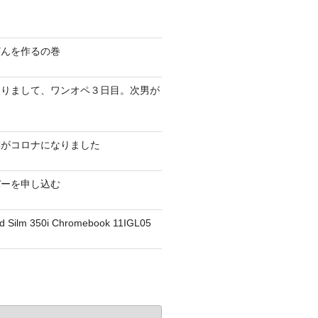
どんを作るの巻
なりまして、ワンオペ３日目。次男が
妻がコロナになりました
バーを申し込む
d Silm 350i Chromebook 11IGL05