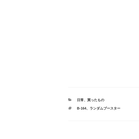
カ
日常
、
買ったもの
テ
タ
B-164
、
ランダムブースター
ゴ
グ
リ
ー