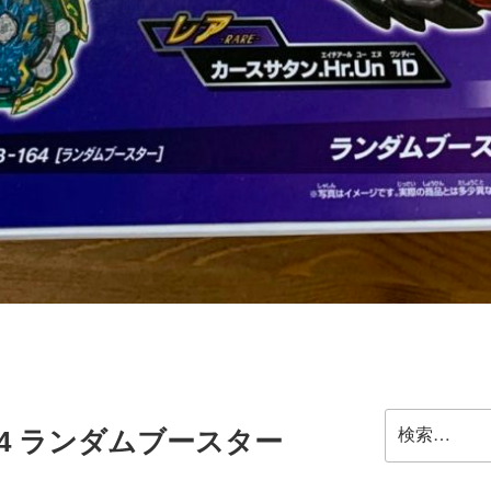
検
64 ランダムブースター
索: