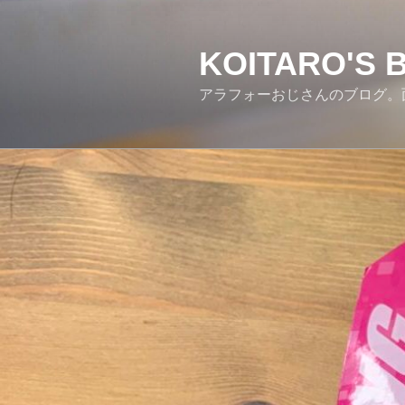
コ
ン
テ
KOITARO'S 
ン
アラフォーおじさんのブログ。
ツ
へ
ス
キ
ッ
プ