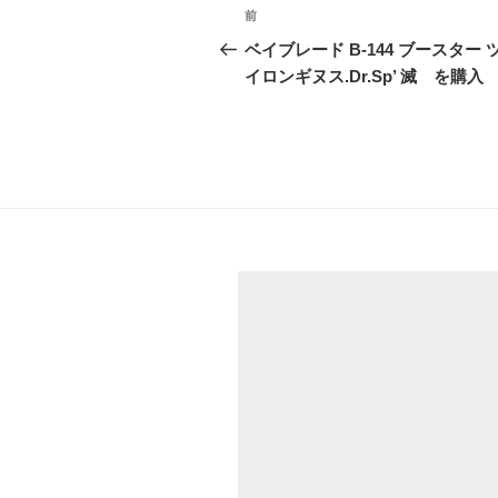
投
前
前
稿
の
ベイブレード B-144 ブースター 
投
イロンギヌス.Dr.Sp’ 滅 を購入
ナ
稿
ビ
ゲ
ー
シ
ョ
ン