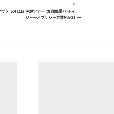
次
次
の
ツヴァ
5月11日 沖縄ツアー (3) 国際通り-ボイ
投
ジャーオブザシーズ乗船記21
稿