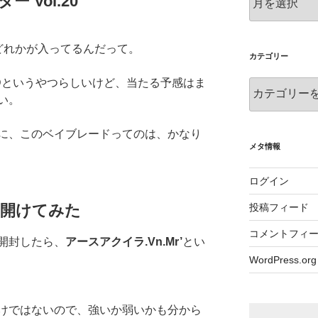
ー Vol.20
ー
カ
イ
どれかが入ってるんだって。
ブ
カテゴリー
.1Dというやつらしいけど、当たる予感はま
カ
い。
テ
ゴ
リ
に、このベイブレードってのは、かなり
ー
メタ情報
ログイン
投稿フィード
開けてみた
コメントフィ
開封したら、
アースアクイラ.Vn.Mr’
とい
WordPress.org
けではないので、強いか弱いかも分から