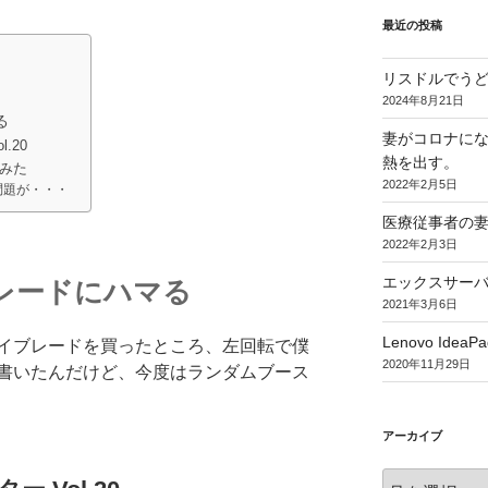
最近の投稿
リスドルでう
2024年8月21日
る
妻がコロナに
.20
熱を出す。
みた
2022年2月5日
問題が・・・
医療従事者の
2022年2月3日
エックスサー
レードにハマる
2021年3月6日
Lenovo IdeaPa
イブレードを買ったところ、左回転で僕
2020年11月29日
書いたんだけど、今度はランダムブース
アーカイブ
ア