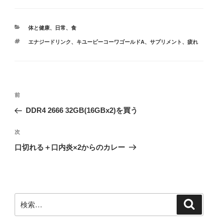
カ
体と健康
、
日常
、
食
テ
タ
エナジードリンク
、
キユーピーコーワゴールドΑ
、
サプリメント
、
疲れ
ゴ
グ
リ
ー
投
前
前
稿
の
DDR4 2666 32GB(16GBx2)を買う
ナ
投
ビ
稿
次
次
ゲ
の
口切れる＋口内炎×2からのカレー
投
ー
稿
シ
ョ
ン
検
検
索
索: