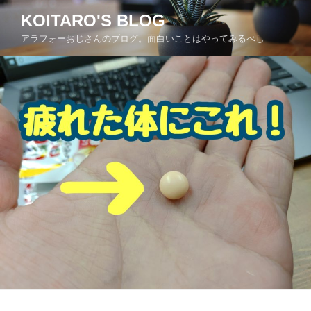
コ
KOITARO'S BLOG
ン
アラフォーおじさんのブログ。面白いことはやってみるべし
テ
ン
ツ
へ
ス
キ
ッ
プ