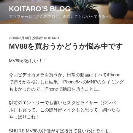
コ
KOITARO'S BLOG
ン
アラフォーおじさんのブログ。面白いことはやってみるべし
テ
ン
ツ
投
2018年2月18日
投稿者:
KOITARO
へ
稿
MV88を買おうかどうか悩み中です
ス
日:
キ
ッ
MV88が欲しい！！
プ
今回ビデオカメラを買うか、日常の動画はすべてiPhone
で賄うかを検討した結果、iPhone8へのMNPのタイミング
もよかったので、iPhoneで動画を賄うことに。
以前のエントリー
でも書いたスタビライザー（ジンバ
ル）も買って、この際外部マイクもと思って、調べたら
やっぱりこれ！
SHURE MV88の評価がずば抜けて良いわけですよ。