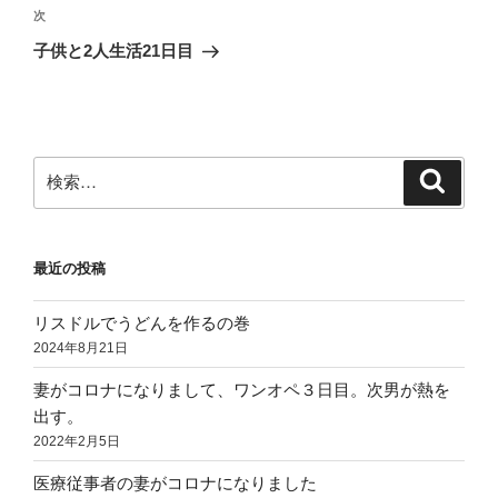
ゲ
次
次
の
ー
子供と2人生活21日目
投
シ
稿
ョ
ン
検
検
索
索:
最近の投稿
リスドルでうどんを作るの巻
2024年8月21日
妻がコロナになりまして、ワンオペ３日目。次男が熱を
出す。
2022年2月5日
医療従事者の妻がコロナになりました