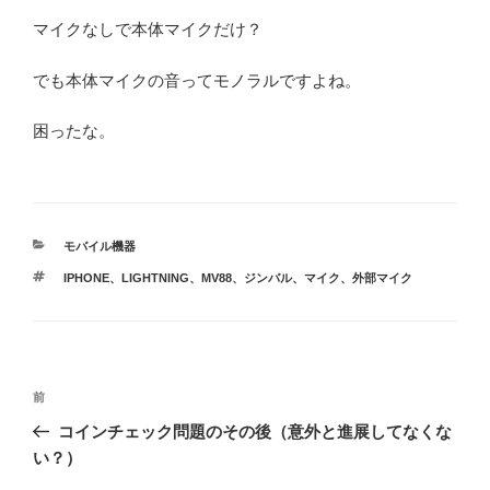
マイクなしで本体マイクだけ？
でも本体マイクの音ってモノラルですよね。
困ったな。
カ
モバイル機器
テ
タ
IPHONE
、
LIGHTNING
、
MV88
、
ジンバル
、
マイク
、
外部マイク
ゴ
グ
リ
ー
投
前
前
稿
の
コインチェック問題のその後（意外と進展してなくな
ナ
投
い？）
ビ
稿