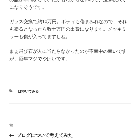
になりそうです。
ガラス交換で約10万円。ボディも傷まみれなので、それ
も塗るとなったら数十万円の出費になります。メッキミ
ラーも傷が入ってますしね。
まぁ飛び石が人に当たらなかったのが不幸中の幸いです
が、厄年マジでやばいです。
カ
ぼやいてみる
テ
ゴ
リ
ー
投
前
前
稿
の
ブログについて考えてみた
ナ