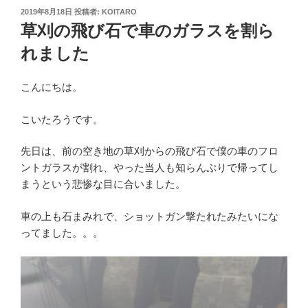
投
2019年8月18日
投稿者:
KOITARO
稿
草刈の飛び石で車のガラスを割ら
日:
れました
こんにちは。
こいたろうです。
先日は、前の空き地の草刈からの飛び石で僕の車のフロ
ントガラスが割れ、やった当人も知らんぷりで帰ってし
まうという悲惨な目に合いました。
車の上も石まみれで、ショットガン撃たれたみたいにな
ってました。。。