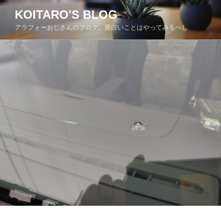
コ
KOITARO'S BLOG
ン
アラフォーおじさんのブログ。面白いことはやってみるべし
テ
ン
ツ
へ
ス
キ
ッ
プ