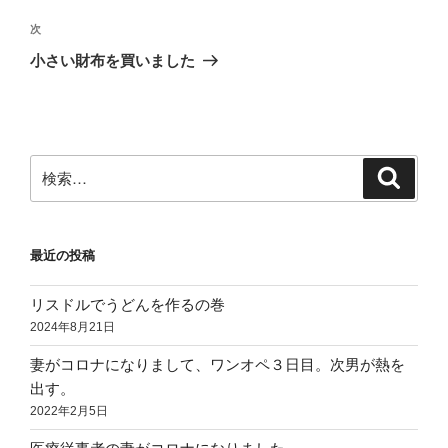
投
ビ
稿
次
次
ゲ
の
小さい財布を買いました
投
ー
稿
シ
ョ
ン
検
検
索
索:
最近の投稿
リスドルでうどんを作るの巻
2024年8月21日
妻がコロナになりまして、ワンオペ３日目。次男が熱を
出す。
2022年2月5日