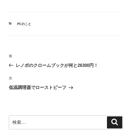
カ
PCのこと
テ
ゴ
リ
ー
投
前
前
稿
の
レノボのクロームブックが何と26300円！
ナ
投
ビ
稿
次
次
ゲ
の
低温調理器でローストビーフ
投
ー
稿
シ
ョ
ン
検
検
索
索: