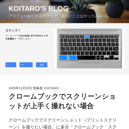
コ
KOITARO'S BLOG
ン
アラフォーおじさんのブログ。面白いことはやってみるべし
テ
ン
ツ
へ
ス
キ
ッ
プ
投
2020年11月20日
投稿者:
KOITARO
稿
クロームブックでスクリーンショ
日:
ットが上手く撮れない場合
クロームブックでスクリーンショット（プリントスクリ
ーン）を撮りたい場合、に多分「クロームブック スク