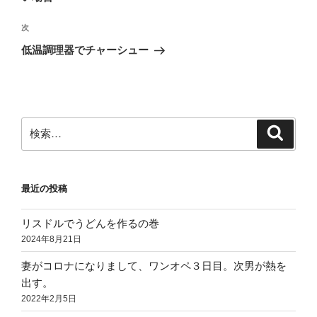
ビ
稿
ゲ
次
次
の
ー
低温調理器でチャーシュー
投
シ
稿
ョ
ン
検
検
索
索:
最近の投稿
リスドルでうどんを作るの巻
2024年8月21日
妻がコロナになりまして、ワンオペ３日目。次男が熱を
出す。
2022年2月5日