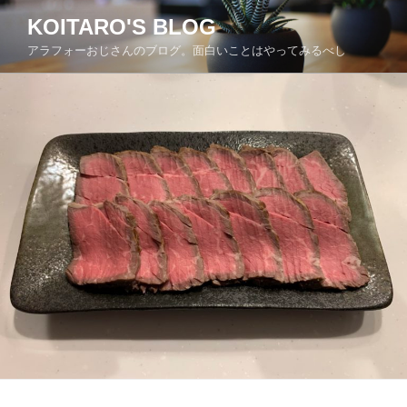
コ
KOITARO'S BLOG
ン
アラフォーおじさんのブログ。面白いことはやってみるべし
テ
ン
ツ
へ
ス
キ
ッ
プ