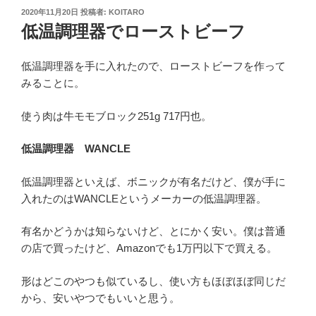
投
2020年11月20日
投稿者:
KOITARO
稿
低温調理器でローストビーフ
日:
低温調理器を手に入れたので、ローストビーフを作って
みることに。
使う肉は牛モモブロック251g 717円也。
低温調理器 WANCLE
低温調理器といえば、ボニックが有名だけど、僕が手に
入れたのはWANCLEというメーカーの低温調理器。
有名かどうかは知らないけど、とにかく安い。僕は普通
の店で買ったけど、Amazonでも1万円以下で買える。
形はどこのやつも似ているし、使い方もほぼほぼ同じだ
から、安いやつでもいいと思う。