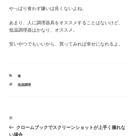
やっぱり食わず嫌いは良くないよね。
あまり、人に調理器具をオススメすることはないけど、
低温調理器はかなり、オススメ。
安いやつでもいいから、買ってみれば幸せになれるよ。
カ
食
テ
タ
低温調理
ゴ
グ
リ
ー
投
前
前
稿
の
クロームブックでスクリーンショットが上手く撮れな
ナ
投
い場合