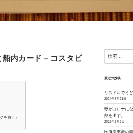
検
と船内カード – コスタビ
索:
最近の投稿
リスドルでう
2024年8月21日
妻がコロナに
熱を出す。
ジを買う）
2022年2月5日
医療従事者の