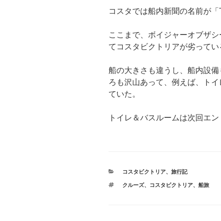
コスタでは船内新聞の名前が「T
ここまで、ボイジャーオブザシ
てコスタビクトリアが劣ってい
船の大きさも違うし、船内設備
ろも沢山あって、例えば、トイ
ていた。
トイレ＆バスルームは次回エン
カ
コスタビクトリア
、
旅行記
テ
タ
クルーズ
、
コスタビクトリア
、
船旅
ゴ
グ
リ
ー