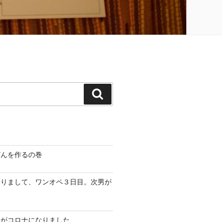
検
索
どんを作るの巻
なりまして、ワンオペ３日目。次男が
妻がコロナになりました