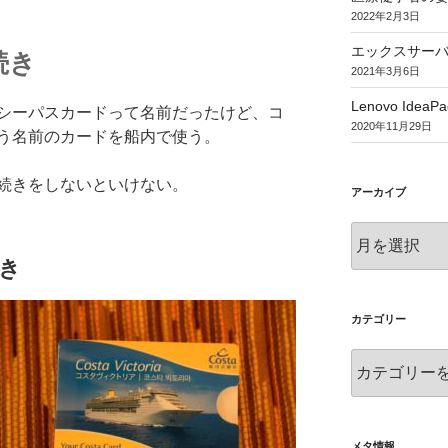
2022年2月3日
エックスサー
続き
2021年3月6日
Lenovo IdeaPa
シーパスカードって名前だったけど、コ
2020年11月29日
う名前のカードを船内で使う。
続きをしないといけない。
アーカイブ
ア
ー
き
カ
イ
ブ
カテゴリー
カ
テ
ゴ
リ
ー
メタ情報