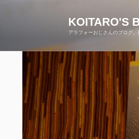
コ
ン
テ
KOITARO'S 
ン
アラフォーおじさんのブログ。
ツ
へ
ス
キ
ッ
プ