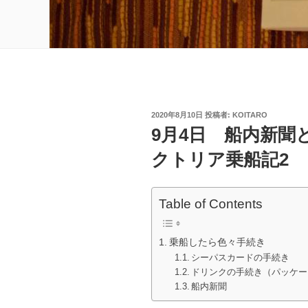
投
2020年8月10日
投稿者:
KOITARO
稿
9月4日 船内新聞
日:
クトリア乗船記2
Table of Contents
乗船したら色々手続き
シーパスカードの手続き
ドリンクの手続き（パッケー
船内新聞