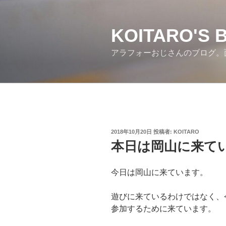
コ
ン
テ
KOITARO'S 
ン
アラフォーおじさんのブログ。
ツ
へ
ス
キ
ッ
プ
投
2018年10月20日
投稿者:
KOITARO
稿
本日は岡山に来て
日:
今日は岡山に来ています。
遊びに来ているわけではなく、
参加するために来ています。