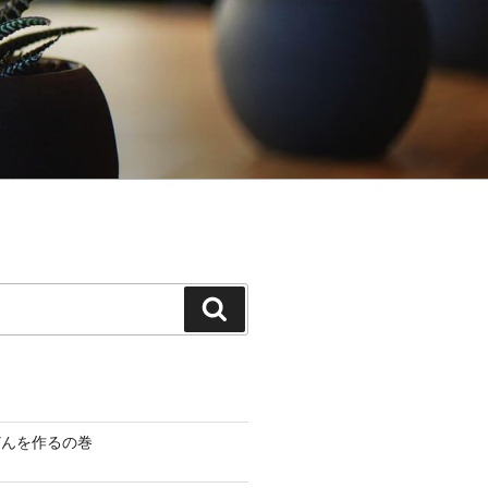
検
索
どんを作るの巻