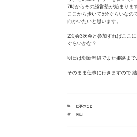
7時からその経営塾が始まりま
ここから歩いて5分ぐらいなので
向かいたいと思います。
2次会3次会と参加すればここに
ぐらいかな？
明日は朝新幹線でまた姫路まで
そのまま仕事に行きますので 
カ
仕事のこと
テ
タ
岡山
ゴ
グ
リ
ー