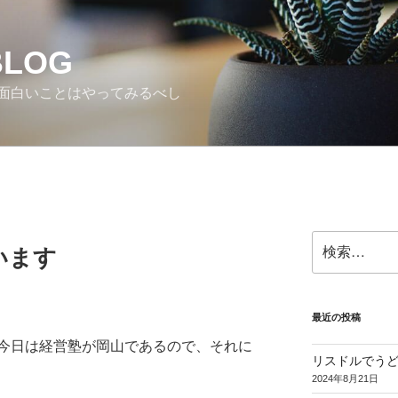
BLOG
面白いことはやってみるべし
検
います
索:
最近の投稿
今日は経営塾が岡山であるので、それに
リスドルでう
2024年8月21日