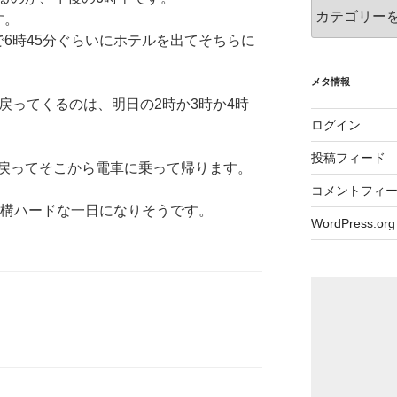
カ
す。
テ
6時45分ぐらいにホテルを出てそちらに
ゴ
リ
ー
メタ情報
戻ってくるのは、明日の2時か3時か4時
ログイン
投稿フィード
戻ってそこから電車に乗って帰ります。
コメントフィ
結構ハードな一日になりそうです。
WordPress.org