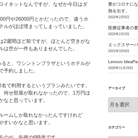
ロイネットなんですが、なぜか今日はダ
妻がコロナに
熱を出す。
2022年2月5日
00円や26000円とかだったので、違うホ
テルがほぼ埋まってしまっていました。
医療従事者の
2022年2月3日
は2週間ほど前ですが、ほとんど空きがな
エックスサー
ルは空が一件もありませんでした。
2021年3月6日
Lenovo IdeaPa
みると、ワシントンプラザというホテルが
2020年11月29日
で予約しました。
2名で利用するというプランみたいです。
アーカイブ
、何せ部屋が取れなかったので、1万円ほ
かなと思っています。
ア
ー
カ
ルームしか取れなかったんですけれど
イ
やすいかなと思います。
ブ
カテゴリー
るのが、午後の6時半です。