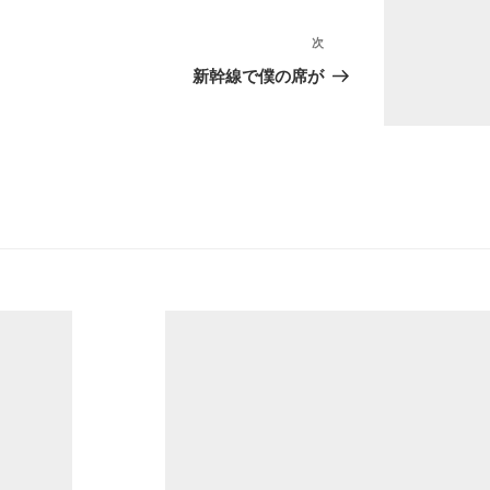
次
次
の
新幹線で僕の席が
投
稿