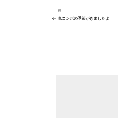
投
前
前
稿
の
鬼コンボの季節がきましたよ
投
ナ
稿
ビ
ゲ
ー
シ
ョ
ン