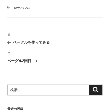
カ
ぼやいてみる
テ
ゴ
リ
ー
投
前
前
稿
の
ベーグルを作ってみる
ナ
投
ビ
稿
次
次
ゲ
の
ベーグル2回目
投
ー
稿
シ
ョ
ン
検
検
索
索:
最近の投稿