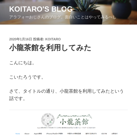
コ
KOITARO'S BLOG
ン
アラフォーおじさんのブログ。面白いことはやってみるべし
テ
ン
ツ
投
2020年1月16日
投稿者:
KOITARO
へ
稿
小龍茶館を利用してみた
ス
日:
キ
ッ
こんにちは。
プ
こいたろうです。
さて、タイトルの通り、小龍茶館を利用してみたという
話です。