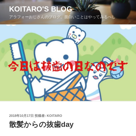
コ
KOITARO'S BLOG
ン
アラフォーおじさんのブログ。面白いことはやってみるべし
テ
ン
ツ
へ
ス
キ
ッ
プ
投
2018年10月17日
投稿者:
KOITARO
稿
散髪からの抜歯day
日: