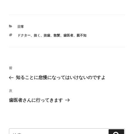
カ
日常
テ
タ
ドクター
、
抜く
、
抜歯
、
散髪
、
歯医者
、
親不知
ゴ
グ
リ
ー
投
前
前
稿
の
知ることに怠慢になってはいけないのですよ
ナ
投
ビ
稿
次
次
ゲ
の
歯医者さんに行ってきます
投
ー
稿
シ
ョ
ン
検
検