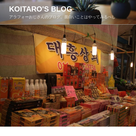
コ
KOITARO'S BLOG
ン
アラフォーおじさんのブログ。面白いことはやってみるべし
テ
ン
ツ
へ
ス
キ
ッ
プ