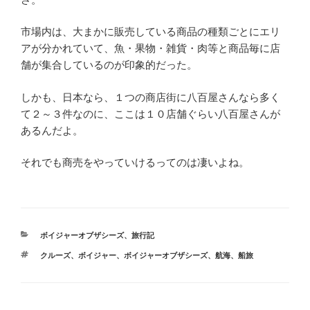
市場内は、大まかに販売している商品の種類ごとにエリ
アが分かれていて、魚・果物・雑貨・肉等と商品毎に店
舗が集合しているのが印象的だった。
しかも、日本なら、１つの商店街に八百屋さんなら多く
て２～３件なのに、ここは１０店舗ぐらい八百屋さんが
あるんだよ。
それでも商売をやっていけるってのは凄いよね。
カ
ボイジャーオブザシーズ
、
旅行記
テ
タ
クルーズ
、
ボイジャー
、
ボイジャーオブザシーズ
、
航海
、
船旅
ゴ
グ
リ
ー