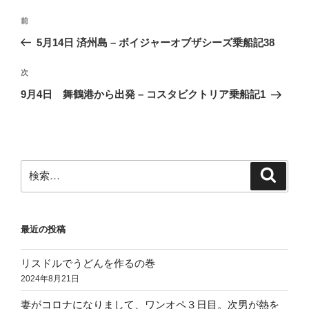
投
前
前
稿
の
5月14日 済州島 – ボイジャーオブザシーズ乗船記38
ナ
投
ビ
稿
次
次
ゲ
の
9月4日 舞鶴港から出発 – コスタビクトリア乗船記1
投
ー
稿
シ
ョ
ン
検
検
索
索:
最近の投稿
リスドルでうどんを作るの巻
2024年8月21日
妻がコロナになりまして、ワンオペ３日目。次男が熱を