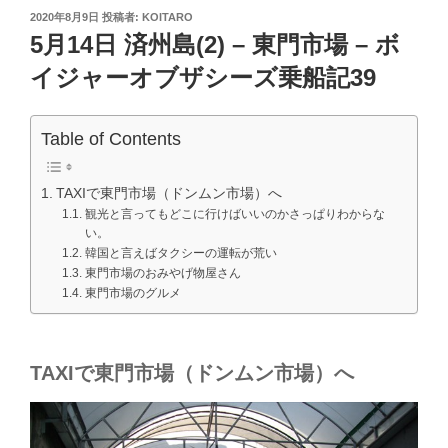
投
2020年8月9日
投稿者:
KOITARO
稿
5月14日 済州島(2) – 東門市場 – ボ
日:
イジャーオブザシーズ乗船記39
Table of Contents
TAXIで東門市場（ドンムン市場）へ
観光と言ってもどこに行けばいいのかさっぱりわからな
い。
韓国と言えばタクシーの運転が荒い
東門市場のおみやげ物屋さん
東門市場のグルメ
TAXIで東門市場（ドンムン市場）へ