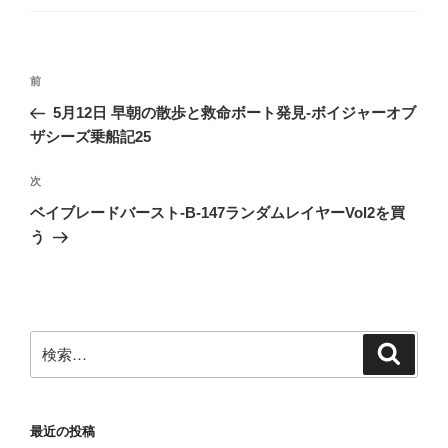
ー
投
前
前
稿
の
5月12日 早朝の散歩と救命ボート発見-ボイジャーオブ
ナ
投
ザシーズ乗船記25
ビ
稿
ゲ
次
次
の
ー
ベイブレードバースト-B-147ランダムレイヤーVol2を買
投
シ
う
稿
ョ
ン
検
検
索
索:
最近の投稿