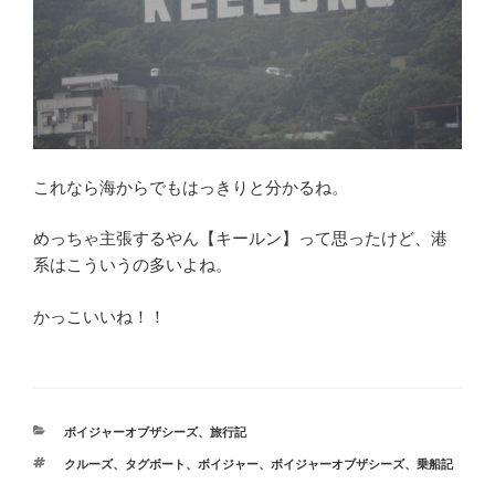
これなら海からでもはっきりと分かるね。
めっちゃ主張するやん【キールン】って思ったけど、港
系はこういうの多いよね。
かっこいいね！！
カ
ボイジャーオブザシーズ
、
旅行記
テ
タ
クルーズ
、
タグボート
、
ボイジャー
、
ボイジャーオブザシーズ
、
乗船記
ゴ
グ
リ