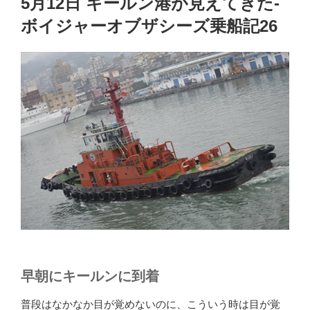
5月12日 キールン港が見えてきた-
日:
ボイジャーオブザシーズ乗船記26
早朝にキールンに到着
普段はなかなか目が覚めないのに、こういう時は目が覚