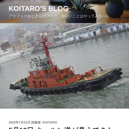
コ
KOITARO'S BLOG
ン
アラフォーおじさんのブログ。面白いことはやってみるべし
テ
ン
ツ
へ
ス
キ
ッ
プ
投
2020年7月31日
投稿者:
KOITARO
稿