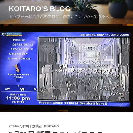
コ
KOITARO'S BLOG
ン
アラフォーおじさんのブログ。面白いことはやってみるべし
テ
ン
ツ
へ
ス
キ
ッ
プ
投
2020年7月30日
投稿者:
KOITARO
稿