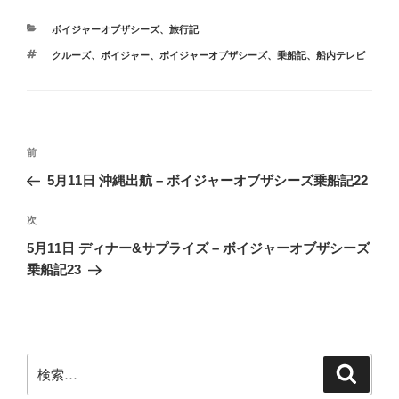
カ
ボイジャーオブザシーズ
、
旅行記
テ
タ
クルーズ
、
ボイジャー
、
ボイジャーオブザシーズ
、
乗船記
、
船内テレビ
ゴ
グ
リ
ー
投
前
前
稿
の
5月11日 沖縄出航 – ボイジャーオブザシーズ乗船記22
ナ
投
ビ
稿
次
次
ゲ
の
5月11日 ディナー&サプライズ – ボイジャーオブザシーズ
投
ー
乗船記23
稿
シ
ョ
ン
検
検
索
索: